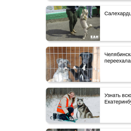
Салехардц
Челябинск
переехала
Узнать вс
Екатеринб