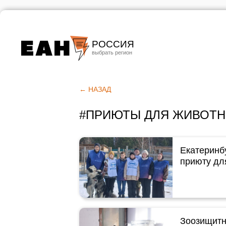
РОССИЯ
Екатеринбург
Челябинск
← НАЗАД
Курган
#ПРИЮТЫ ДЛЯ ЖИВОТ
Оренбург
Екатеринб
приюту дл
Зоозищитни