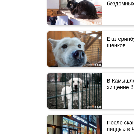
бездомных
Екатеринб
щенков
В Камышло
хищение б
После ска
пиццы» в 