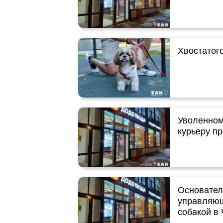
Хвостатого
Уволенном
курьеру п
Основател
управляющ
собакой в