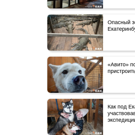
Опасный з
Екатеринб
«Авито» п
пристроит
Как под Ек
участвова
экспедици