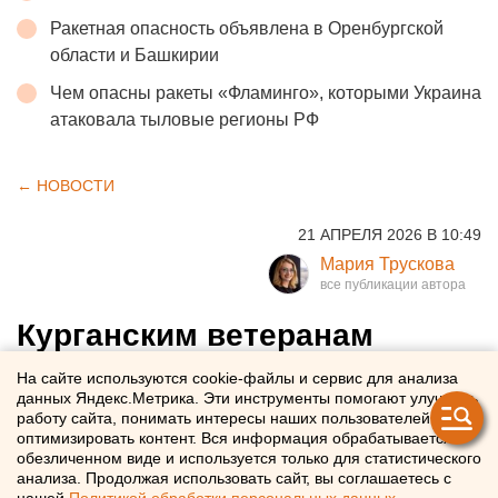
Ракетная опасность объявлена в Оренбургской
области и Башкирии
Чем опасны ракеты «Фламинго», которыми Украина
атаковала тыловые регионы РФ
← НОВОСТИ
21 АПРЕЛЯ 2026 В 10:49
Мария Трускова
Курганским ветеранам
Великой Отечественной
На сайте используются cookie-файлы и сервис для анализа
данных Яндекс.Метрика. Эти инструменты помогают улучшать
войны и участникам СВО
работу сайта, понимать интересы наших пользователей и
предоставят выплаты к 9
оптимизировать контент. Вся информация обрабатывается в
обезличенном виде и используется только для статистического
Мая
анализа. Продолжая использовать сайт, вы соглашаетесь с