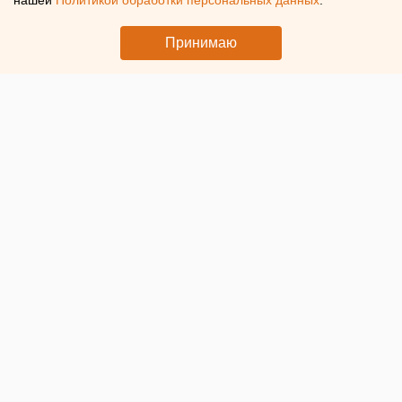
нашей
Политикой обработки персональных данных
.
Из бюджета Курганской области выделят средства для
Принимаю
выплат ветеранам ВОВ и участникам СВО к 9 Мая
© ЕАН. Пятитысячные купюры
В Курганской области к 9 Мая
выплатят по 10 тыс.