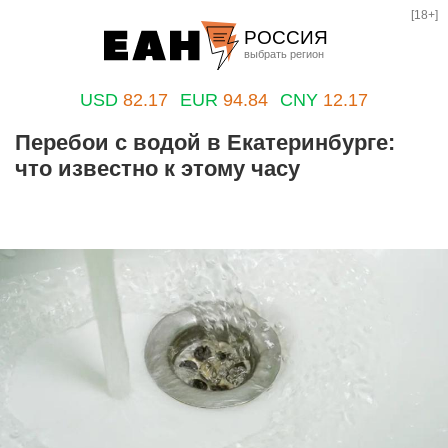
[18+]
РОССИЯ
Екатеринбург
USD
82.17
EUR
94.84
CNY
12.17
Челябинск
В нескольких районах Екатеринбурга
Курган
упал напор холодной воды
Оренбург