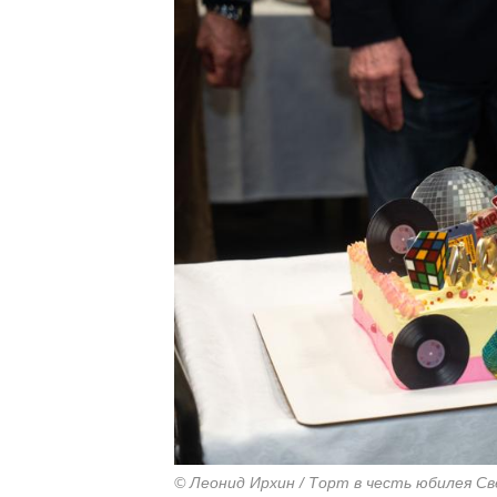
© Леонид Ирхин / Торт в честь юбилея Св