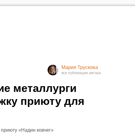
Мария Трускова
ие металлурги
жку приюту для
 приюту «Надин ковчег»