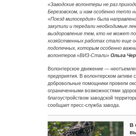
«Заводские волонтеры не раз приход
Березовском, и нам особенно тепло 
«Поезд милосердия» была направлена
закупили и передали необходимые ле
выздоровление тем, кто не может по
хозяйственных работах стало еще о
подопечных, которым особенно важны
волонтеров «ВИЗ-Стали»
Ольга Че
Волонтерское движение — неотъемлем
предприятия. В волонтерском активе с
добровольные помощники провели окол
ограниченными возможностями здоров
благоустройством заводской территор
сообщает пресс-служба завода.
В 
в