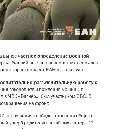
да вынес
частное определение военной
мерть сбивший несовершеннолетних девочек в
щает корреспондент ЕАН из зала суда.
воспитательно-разъяснительную работу с
ния законов РФ и вождения машины в
л в ЧВК «Вагнер», был участником СВО. В
возвращения на фронт.
17 лет лишения свободы в колонии общего
ный ущерб родителям погибших сестер - 12