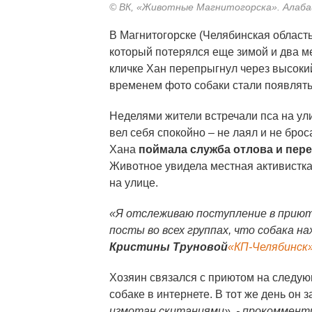
© ВК, «Животные Магнитогорска». Алаба
В Магнитогорске (Челябинская област
который потерялся еще зимой и два м
кличке Хан перепрыгнул через высокий
временем фото собаки стали появлять
Неделями жители встречали пса на ули
вел себя спокойно – не лаял и не бро
Хана
поймала служба отлова и пер
Животное увидела местная активистка
на улице.
«Я отслеживаю поступление в приют,
посты во всех группах, что собака н
Кристины Труновой
«КП-Челябинск
Хозяин связался с приютом на следу
собаке в интернете. В тот же день он 
измотан скитаниями», - прокоммент