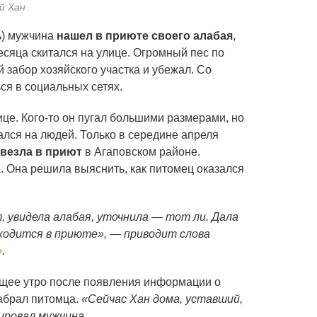
й Хан
ь) мужчина
нашел в приюте своего алабая
,
есяца скитался на улице. Огромный пес по
 забор хозяйского участка и убежал. Со
ся в социальных сетях.
це. Кого-то он пугал большими размерами, но
сался на людей. Только в середине апреля
евезла в приют
в Агаповском районе.
. Она решила выяснить, как питомец оказался
 увидела алабая, уточнила — тот ли. Дала
аходится в приюте», — приводит слова
»
.
ющее утро после появления информации о
забрал питомца.
«Сейчас Хан дома, уставший,
ировал мужчина.