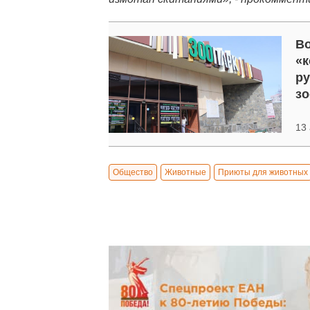
Во
«к
ру
зо
13 
Общество
Животные
Приюты для животных