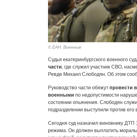
© ЕАН. Военные
Судья екатеринбургского военного су
части
, где служил участник СВО, нас
Ревде Михаил Слободян. Об этом сооб
Руководство части обяжут
провести 
военными
по недопустимости наруше
состоянии опьянения. Слободян служи
подразделении выступили против его 
Сегодня суд назначил виновнику ДТП 
режима. Он должен выплатить мораль