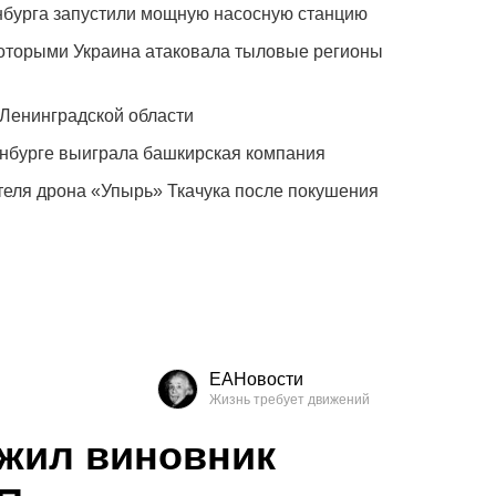
нбурга запустили мощную насосную станцию
которыми Украина атаковала тыловые регионы
в Ленинградской области
нбурге выиграла башкирская компания
теля дрона «Упырь» Ткачука после покушения
ЕАНовости
ужил виновник