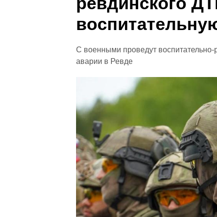
ревдинского ДТ
воспитательную
С военными проведут воспитательно-
аварии в Ревде