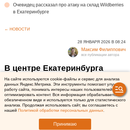
Очевидец рассказал про атаку на склад Wildberries
в Екатеринбурге
← НОВОСТИ
28 ЯНВАРЯ 2026 В 08:24
Максим Филиппович
В центре Екатеринбурга
встали трамваи из-за
На сайте используются cookie-файлы и сервис для анализа
данных Яндекс.Метрика. Эти инструменты помогают улучшать
подозрительного пакета
работу сайта, понимать интересы наших пользователей и
оптимизировать контент. Вся информация обрабатывается в
обезличенном виде и используется только для статистического
В Екатеринбурге проверяют бесхозный пакет,
анализа. Продолжая использовать сайт, вы соглашаетесь с
оставленный в трамвае
нашей
Политикой обработки персональных данных
.
Принимаю