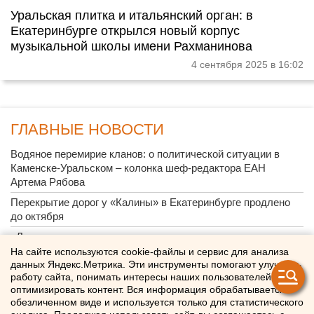
Уральская плитка и итальянский орган: в
Екатеринбурге открылся новый корпус
музыкальной школы имени Рахманинова
4 сентября 2025 в 16:02
ГЛАВНЫЕ НОВОСТИ
Водяное перемирие кланов: о политической ситуации в
Каменске-Уральском – колонка шеф-редактора ЕАН
Артема Рябова
Перекрытие дорог у «Калины» в Екатеринбурге продлено
до октября
«Люди скорее останутся дома»: свердловские политологи -
о явке на выборах в Госдуму
На сайте используются cookie-файлы и сервис для анализа
данных Яндекс.Метрика. Эти инструменты помогают улучшать
Почему украинские БПЛА атакуют УрФО по утрам
работу сайта, понимать интересы наших пользователей и
оптимизировать контент. Вся информация обрабатывается в
«Основа уюта сотен тысяч домов»: на екатеринбургском
обезличенном виде и используется только для статистического
Заводе керамических изделий наградили лучших