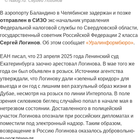
© Nalog.ru. Сергей Логинов
В аэропорту Баландино в Челябинске задержан и позже
отправлен в СИЗО
экс-начальник управления
Федеральной налоговой службы по Свердловской области,
государственный советник Российской Федерации 2 класса
Сергей Логинов
. Об этом сообщает
«Уралинформбюро»
.
ЕАН писал, что 23 апреля 2025 года Ленинский суд
Екатеринбурга заочно арестовал Логинова. В мае того же
года он был объявлен в розыск. Источники агентства
утверждали, что Логинову дали «зеленый коридор» для
выезда и он год с лишним вел разгульный образ жизни в
Дубае, несмотря на розыск по линии Интерпола. В поле
зрения силовиков беглец случайно попал в начале мая в
нетрезвом состоянии. Доставленного в полицейский
участок Логинова опознали при российских дипломатах и
поместили под электронный надзор. Таким образом,
возвращение в Россию Логинова оказалось добровольно-
вынужденным.