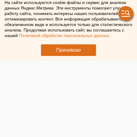
На сайте используются cookie-файлы и сервис для анализа
Свердловское
данных Яндекс.Метрика. Эти инструменты помогают улучшать
правительство отложило
работу сайта, понимать интересы наших пользователей и
оптимизировать контент. Вся информация обрабатывается в
продажу ФК «Урал»
обезличенном виде и используется только для статистического
анализа. Продолжая использовать сайт, вы соглашаетесь с
нашей
Политикой обработки персональных данных
.
Продажа екатеринбургского ФК «Урал» поставлена на
паузу
Принимаю