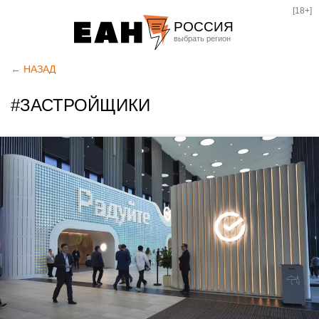
[18+]
РОССИЯ
Екатеринбург
← НАЗАД
Челябинск
#ЗАСТРОЙЩИКИ
Курган
Оренбург