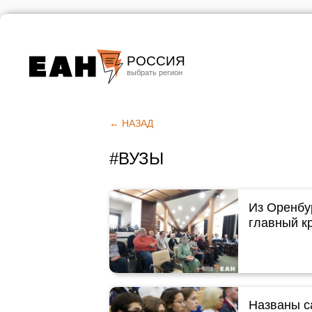
РОССИЯ
Екатеринбург
Челябинск
← НАЗАД
Курган
#ВУЗЫ
Оренбург
Из Оренбу
главный кр
Названы с