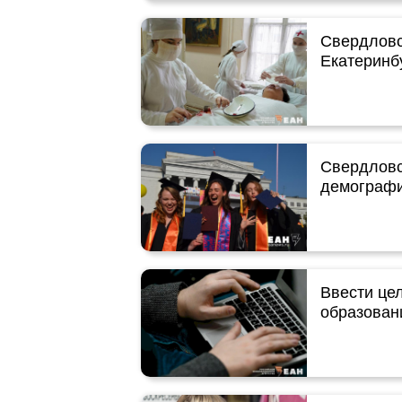
Свердловск
Екатеринб
Свердловс
демографи
Ввести це
образован