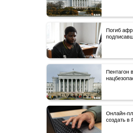
Погиб афри
подписавш
Пентагон в
нацбезопа
Онлайн-пл
создать в 