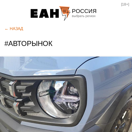
[18+]
РОССИЯ
Екатеринбург
← НАЗАД
Челябинск
#АВТОРЫНОК
Курган
Оренбург