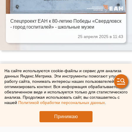
Спецпроект ЕАН к 80-летию Победы «Свердловск
- город госпиталей» - школьные музеи
25 апреля 2025 в 11:43
ГЛАВНЫЕ НОВОСТИ
На сайте используются cookie-файлы и сервис для анализа
данных Яндекс.Метрика. Эти инструменты помогают улучшать
В свердловском минобразования назвали школы, в
работу сайта, понимать интересы наших пользователей и
оптимизировать контент. Вся информация обрабатывается в
которых готовят вундеркиндов
обезличенном виде и используется только для статистического
«УралТерраДжаз» в Камышлове – как добраться и кого
анализа. Продолжая использовать сайт, вы соглашаетесь с
послушать
нашей
Политикой обработки персональных данных
.
Свердловская криминальная легенда 90-х Федулев
освободился и вернулся в Екатеринбург
Принимаю
Власти Екатеринбурга рассказали о борьбе с желтой водой