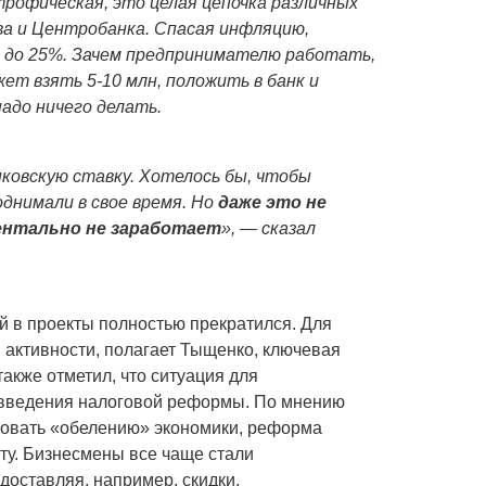
рофическая, это целая цепочка различных
а и Центробанка. Спасая инфляцию,
и до 25%. Зачем предпринимателю работать,
жет взять 5-10 млн, положить в банк и
адо ничего делать.
ковскую ставку. Хотелось бы, чтобы
поднимали в свое время. Но
даже это не
ентально не заработает
», — сказал
й в проекты полностью прекратился. Для
активности, полагает Тыщенко, ключевая
акже отметил, что ситуация для
 введения налоговой реформы. По мнению
твовать «обелению» экономики, реформа
ту. Бизнесмены все чаще стали
доставляя, например, скидки.