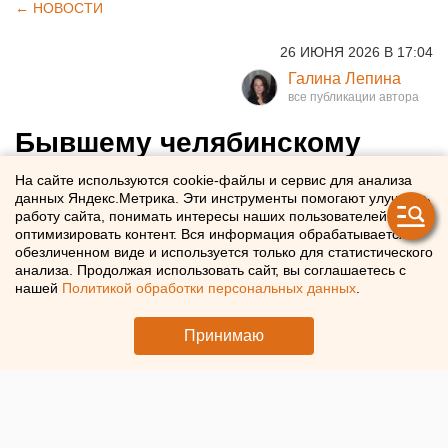
← НОВОСТИ
26 ИЮНЯ 2026 В 17:04
Галина Лепина
Бывшему челябинскому
главврачу вынесли приговор
На сайте используются cookie-файлы и сервис для анализа
данных Яндекс.Метрика. Эти инструменты помогают улучшать
за 20-миллионную взятку
работу сайта, понимать интересы наших пользователей и
оптимизировать контент. Вся информация обрабатывается в
обезличенном виде и используется только для статистического
Бывший главврач больницы № 71 ФМБА России в
анализа. Продолжая использовать сайт, вы соглашаетесь с
Озерске Евгений Фомин получил срок в колонии
нашей
Политикой обработки персональных данных
.
Принимаю