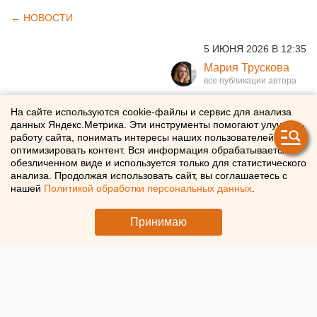
← НОВОСТИ
5 ИЮНЯ 2026 В 12:35
Мария Трускова
В Академическом районе
На сайте используются cookie-файлы и сервис для анализа
данных Яндекс.Метрика. Эти инструменты помогают улучшать
Екатеринбурга начались
работу сайта, понимать интересы наших пользователей и
оптимизировать контент. Вся информация обрабатывается в
продажи квартир в новом
обезличенном виде и используется только для статистического
анализа. Продолжая использовать сайт, вы соглашаетесь с
доме квартала «Спутник-1»
нашей
Политикой обработки персональных данных
.
ГК «КОРТРОС» открыла продажи в новом доме
Принимаю
квартала «Спутник-1» в Академическом районе
Екатеринбурга