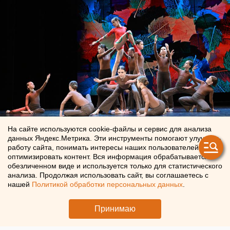
На сайте используются cookie-файлы и сервис для анализа
данных Яндекс.Метрика. Эти инструменты помогают улучшать
Номер участниц форума
работу сайта, понимать интересы наших пользователей и
оптимизировать контент. Вся информация обрабатывается в
обезличенном виде и используется только для статистического
Многие участники старшего возраста после финала
анализа. Продолжая использовать сайт, вы соглашаетесь с
форума стали увереннее говорить о своем будущем. Они
нашей
Политикой обработки персональных данных
.
нашли ответы на важные вопросы: в какой вуз поступать,
как найти себя в любимом деле и добиться успехов.
Принимаю
Поближе познакомиться с юными талантами и увидеть
самые яркие моменты мероприятия можно в