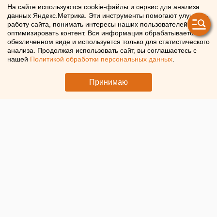
Мощная вспышка произошла
На сайте используются cookie-файлы и сервис для анализа
данных Яндекс.Метрика. Эти инструменты помогают улучшать
на Солнце
работу сайта, понимать интересы наших пользователей и
оптимизировать контент. Вся информация обрабатывается в
обезличенном виде и используется только для статистического
На Солнце зафиксировали мощную вспышку
анализа. Продолжая использовать сайт, вы соглашаетесь с
нашей
Политикой обработки персональных данных
.
Принимаю
© ЕАН. Солнце