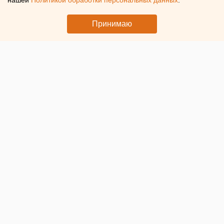
нашей
Политикой обработки персональных данных
.
Принимаю
© ЕАН. Аэропорт
Средняя
цена на авиабилеты выросла на 17%
. Тренд на
удешевление перевозок внутри страны к августу
полностью иссяк. Об этом сообщили в Ассоциации
туроператоров России (АТОР).