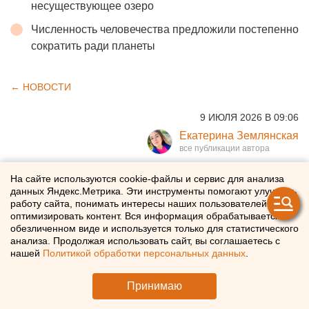
несуществующее озеро
Численность человечества предложили постепенно
сократить ради планеты
← НОВОСТИ
9 ИЮЛЯ 2026 В 09:06
Екатерина Землянская
Свердловская область
На сайте используются cookie-файлы и сервис для анализа
данных Яндекс.Метрика. Эти инструменты помогают улучшать
вошла в число регионов,
работу сайта, понимать интересы наших пользователей и
оптимизировать контент. Вся информация обрабатывается в
жители которых больше
обезличенном виде и используется только для статистического
анализа. Продолжая использовать сайт, вы соглашаетесь с
всего тратят на культуру и
нашей
Политикой обработки персональных данных
.
досуг
Принимаю
Свердловская область вошла в число регионов, где