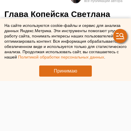
Глава Копейска Светлана
Логанова ушла в отставку
На сайте используются cookie-файлы и сервис для анализа
данных Яндекс.Метрика. Эти инструменты помогают улучшать
работу сайта, понимать интересы наших пользователей и
Глава Копейска Светлана Логанова досрочно сложила
оптимизировать контент. Вся информация обрабатывается в
полномочия
обезличенном виде и используется только для статистического
анализа. Продолжая использовать сайт, вы соглашаетесь с
нашей
Политикой обработки персональных данных
.
Принимаю