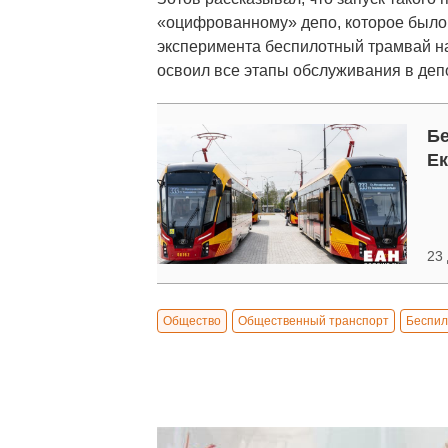
«оцифрованному» депо, которое было
эксперимента беспилотный трамвай н
освоил все этапы обслуживания в депо
Бе
Ек
23 
Общество
Общественный транспорт
Беспил