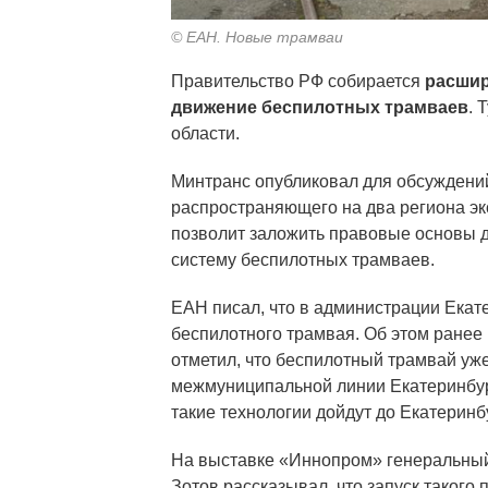
© ЕАН. Новые трамваи
Правительство РФ собирается
расшир
движение беспилотных трамваев
. 
области.
Минтранс опубликовал для обсуждений
распространяющего на два региона э
позволит заложить правовые основы д
систему беспилотных трамваев.
ЕАН писал, что в администрации Екат
беспилотного трамвая. Об этом ранее 
отметил, что беспилотный трамвай уже
межмуниципальной линии Екатеринбур
такие технологии дойдут до Екатеринб
На выставке «Иннопром» генеральный
Зотов рассказывал, что запуск такого