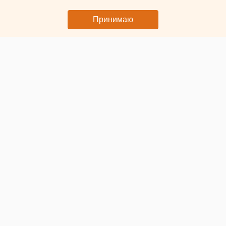
Принимаю
© ЕАН. Нефтекачалка
В Нязепетровском округе Челябинской области
на
продажу выставили нефтебазу
. Объявление
опубликовали на сайте «Авито».