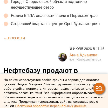
Город в Свердловской области подтопило
несуществующее озеро
Режим БПЛА-опасности ввели в Пермском крае
Сгоревший квартал в центре Оренбурга застроят
← НОВОСТИ
8 ИЮЛЯ 2026 В 11:46
Анна Адианова
Нефтебазу продают в
Челябинской области за
На сайте используются cookie-файлы и сервис для анализа
данных Яндекс.Метрика. Эти инструменты помогают улучшать
четверть миллиарда рублей
работу сайта, понимать интересы наших пользователей и
оптимизировать контент. Вся информация обрабатывается в
обезличенном виде и используется только для статистического
В Челябинской области продают нефтебазу за 250 млн
анализа. Продолжая использовать сайт, вы соглашаетесь с
рублей
нашей
Политикой обработки персональных данных
.