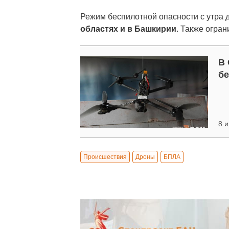
Режим беспилотной опасности с утра
областях и в Башкирии
. Также огра
В 
бе
8 и
Происшествия
Дроны
БПЛА