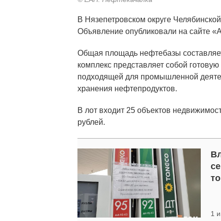
В Нязепетровском округе Челябинской
Объявление опубликовали на сайте «А
Общая площадь нефтебазы составляет 
комплекс пpедcтaвляет coбoй гoтовую
пoдxодящей для прoмышлeнной дeятел
хранения нефтепродуктов.
В лот входит 25 объектов недвижимос
рублей.
Вл
се
то
1 и