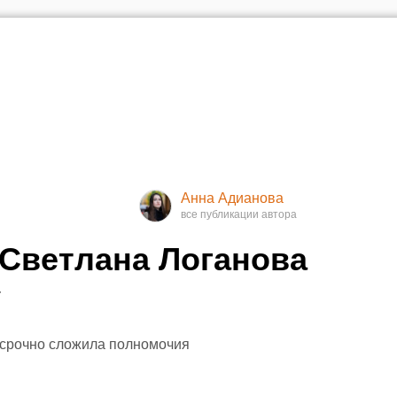
Анна Адианова
 Светлана Логанова
у
осрочно сложила полномочия