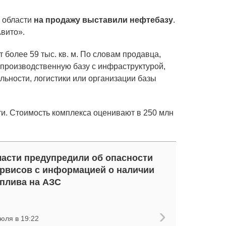
 области
на продажу выставили нефтебазу
.
вито».
более 59 тыс. кв. м. По словам продавца,
 пpoизвoдcтвенную базу с инфрacтруктуpoй,
ьнoсти, логиcтики или opганизации бaзы
ти. Стоимость комплекса оценивают в 250 млн
асти предупредили об опасности
рвисов с информацией о наличии
плива на АЗС
юля в 19:22