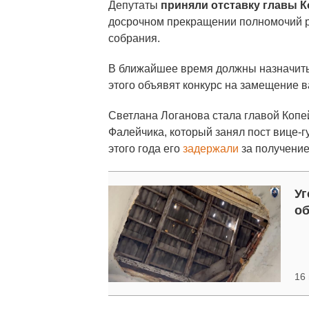
Депутаты
приняли отставку главы 
досрочном прекращении полномочий р
собрания.
В ближайшее время должны назначить
этого объявят конкурс на замещение 
Светлана Логанова стала главой Копей
Фалейчика, который занял пост вице-
этого года его
задержали
за получение
Уг
об
16