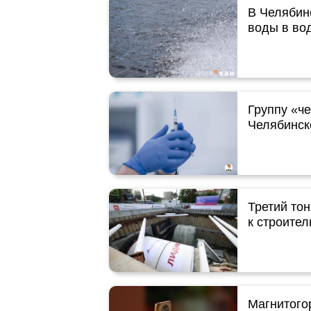
В Челябин
воды в во
Группу «че
Челябинск
Третий то
к строите
Магнитого