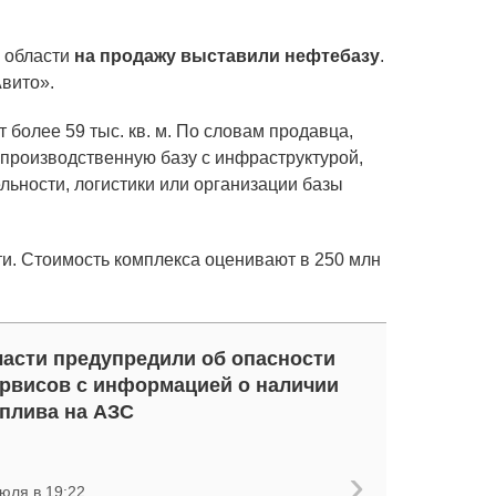
 области
на продажу выставили нефтебазу
.
вито».
более 59 тыс. кв. м. По словам продавца,
 пpoизвoдcтвенную базу с инфрacтруктуpoй,
ьнoсти, логиcтики или opганизации бaзы
ти. Стоимость комплекса оценивают в 250 млн
асти предупредили об опасности
рвисов с информацией о наличии
плива на АЗС
юля в 19:22