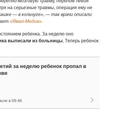
черепно-мозговую травму, перелом левой
тря на серьезные травмы, операция ему не
башке — в кольчуге», — так врачи описали
щает
«Ямал-Медиа».
остоянием ребенка. За неделю оно
ика выписали из больницы.
Теперь ребенок
етий за неделю ребенок пропал в
ыве
юля в 09:46