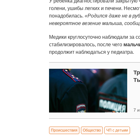
У ребенка диагностировали закрытую 
голени, ушибы легких и печени. Несмо
понадобилась.
«Родился даже не в ру
невероятное везение малыша, сооб
Медики круглосуточно наблюдали за с
стабилизировалось, после чего
мальч
продолжит наблюдаться у педиатра.
Тр
Т
7 и
Происшествия
Общество
ЧП с детьми