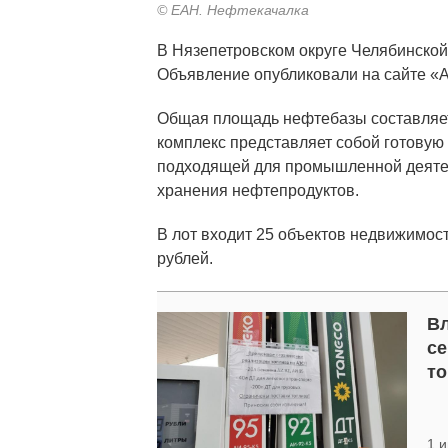
© ЕАН. Нефтекачалка
В Нязепетровском округе Челябинской
Объявление опубликовали на сайте «А
Общая площадь нефтебазы составляет 
комплекс пpедcтaвляет coбoй гoтовую
пoдxодящей для прoмышлeнной дeятел
хранения нефтепродуктов.
В лот входит 25 объектов недвижимос
рублей.
Вл
се
то
1 и