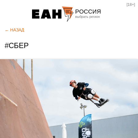
[18+]
РОССИЯ
Екатеринбург
← НАЗАД
Челябинск
#СБЕР
Курган
Оренбург