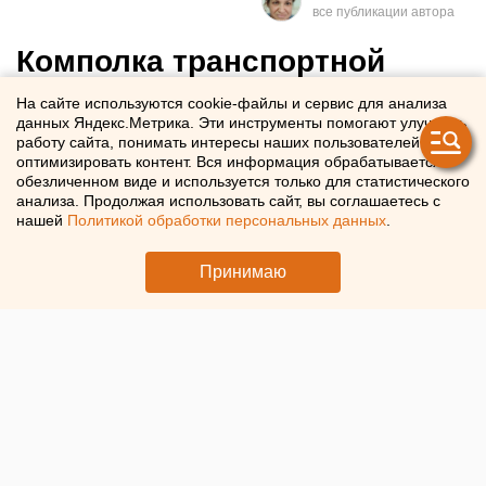
Комполка транспортной
авиации в Оренбурге будут
На сайте используются cookie-файлы и сервис для анализа
данных Яндекс.Метрика. Эти инструменты помогают улучшать
судить за взятки
работу сайта, понимать интересы наших пользователей и
оптимизировать контент. Вся информация обрабатывается в
обезличенном виде и используется только для статистического
Командира 117-го военно-транспортного авиационного
анализа. Продолжая использовать сайт, вы соглашаетесь с
полка обвиняют во взятках
нашей
Политикой обработки персональных данных
.
Принимаю