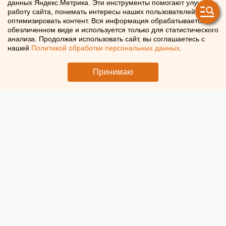
данных Яндекс.Метрика. Эти инструменты помогают улучшать
о ракетах «Фламинго»,
работу сайта, понимать интересы наших пользователей и
оптимизировать контент. Вся информация обрабатывается в
которыми Украина
обезличенном виде и используется только для статистического
анализа. Продолжая использовать сайт, вы соглашаетесь с
атаковывает тыловые
нашей
Политикой обработки персональных данных
.
регионы РФ
Принимаю
Военный эксперт рассказал о возможностях ракет
«Фламинго»