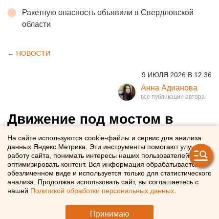
Ракетную опасность объявили в Свердловской
области
← НОВОСТИ
9 ИЮЛЯ 2026 В 12:36
Анна Адианова
Движение под мостом в
Челябинске закрыли из-за
На сайте используются cookie-файлы и сервис для анализа
данных Яндекс.Метрика. Эти инструменты помогают улучшать
подъема уровня воды в реке
работу сайта, понимать интересы наших пользователей и
оптимизировать контент. Вся информация обрабатывается в
обезличенном виде и используется только для статистического
В мэрии Челябинска сообщили о закрытии движения
анализа. Продолжая использовать сайт, вы соглашаетесь с
под мостом возле ТРК «Родник»
нашей
Политикой обработки персональных данных
.
Принимаю