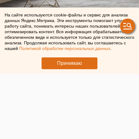
На сайте используются cookie-файлы и сервис для анализа
данных Яндекс.Метрика. Эти инструменты помогают улучшать
работу сайта, понимать интересы наших пользователей и
оптимизировать контент. Вся информация обрабатывается в
обезличенном виде и используется только для статистического
анализа. Продолжая использовать сайт, вы соглашаетесь с
ЧИТАЙТЕ ТАКЖЕ:
нашей
Политикой обработки персональных данных
.
Власти Екатеринбурга рассказали о борьбе с
Принимаю
желтой водой
Численность человечества предложили постепенно
сократить ради планеты
Режим БПЛА-опасности ввели в Пермском крае
Ракетная опасность угрожает Челябинской области
Ребенка на электросамокате сбили в
Екатеринбурге