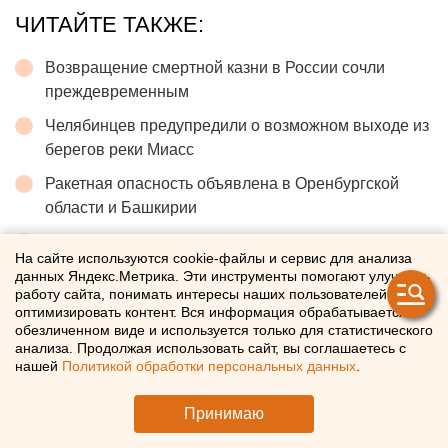
ЧИТАЙТЕ ТАКЖЕ:
Возвращение смертной казни в России сочли
преждевременным
Челябинцев предупредили о возможном выходе из
берегов реки Миасс
Ракетная опасность объявлена в Оренбургской
области и Башкирии
Исторический центр Оренбурга застроят по КРТ, а
На сайте используются cookie-файлы и сервис для анализа
история с небоскребами — на паузе
данных Яндекс.Метрика. Эти инструменты помогают улучшать
работу сайта, понимать интересы наших пользователей и
Под Екатеринбургом диверсанты взорвали
оптимизировать контент. Вся информация обрабатывается в
создателя дрона «Упырь»
обезличенном виде и используется только для статистического
анализа. Продолжая использовать сайт, вы соглашаетесь с
нашей
Политикой обработки персональных данных
.
← НОВОСТИ
Принимаю
3 ИЮНЯ 2026 В 10:06