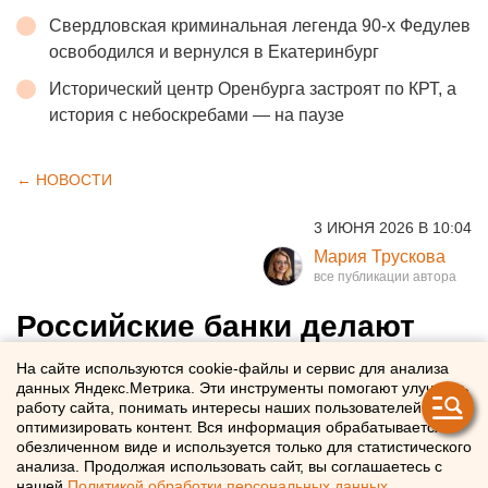
Свердловская криминальная легенда 90-х Федулев
освободился и вернулся в Екатеринбург
Исторический центр Оренбурга застроят по КРТ, а
история с небоскребами — на паузе
← НОВОСТИ
3 ИЮНЯ 2026 В 10:04
Мария Трускова
Российские банки делают
ставку на сервисы для жизни
На сайте используются cookie-файлы и сервис для анализа
данных Яндекс.Метрика. Эти инструменты помогают улучшать
работу сайта, понимать интересы наших пользователей и
Российские банки трансформируют мобильные
оптимизировать контент. Вся информация обрабатывается в
приложения
обезличенном виде и используется только для статистического
анализа. Продолжая использовать сайт, вы соглашаетесь с
нашей
Политикой обработки персональных данных
.