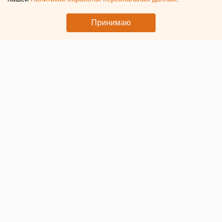
Принимаю
© Фото ЕАН. Мобильный телефон в руке
Российские банки начинают менять свои мобильные
приложения, добавляя в них все больше
нефинансовых
сервисов
. Они охватывают почти все сценарии жизни
клиентов: от доставки еды до покупки авто и планирования
путешествий. Главный тренд – объединение финансовых