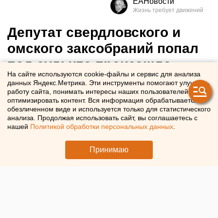
ЕАНовости
Депутат свердловского и
омского заксобраний попал
под суд: что произошло
На сайте используются cookie-файлы и сервис для анализа
данных Яндекс.Метрика. Эти инструменты помогают улучшать
В Омске будут судить бывшего депутата свердловского
работу сайта, понимать интересы наших пользователей и
заксобрания Андрея Жуковского: ЕАН разбирался в
оптимизировать контент. Вся информация обрабатывается в
обезличенном виде и используется только для статистического
ситуации
анализа. Продолжая использовать сайт, вы соглашаетесь с
нашей
Политикой обработки персональных данных
.
Принимаю