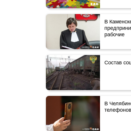
В Каменск
предприни
рабочие
Состав со
В Челябин
телефоно