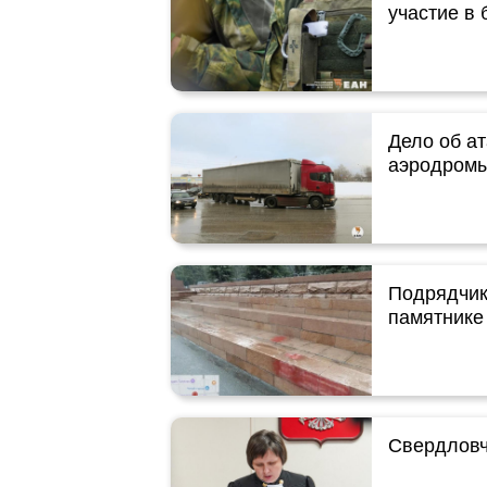
участие в
Дело об а
аэродромы
Подрядчик
памятнике
Свердловч