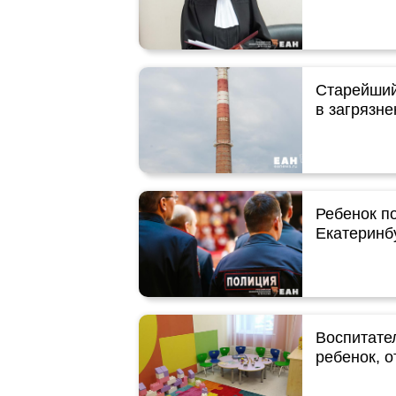
Старейший
в загрязне
Ребенок п
Екатеринб
Воспитате
ребенок, о