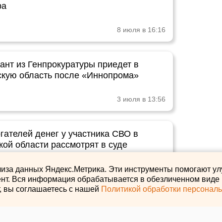
ра
8 июля в 16:16
ант из Генпрокуратуры приедет в
кую область после «Иннопрома»
3 июля в 13:56
гателей денег у участника СВО в
кой области рассмотрят в суде
3 июля в 12:25
лиза данных Яндекс.Метрика. Эти инструменты помогают ул
нт. Вся информация обрабатывается в обезличенном виде и
т, вы соглашаетесь с нашей
Политикой обработки персонал
нный интеллект выберет судью для
оцесса по свердловскому редактору Ura