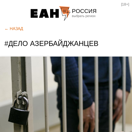
[18+]
РОССИЯ
Екатеринбург
← НАЗАД
Челябинск
#ДЕЛО АЗЕРБАЙДЖАНЦЕВ
Курган
Оренбург