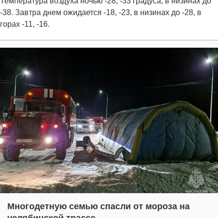
Температура воздуха ночью -28, -33 градуса, в низинах до
-38. Завтра днем ожидается -18, -23, в низинах до -28, в
горах -11, -16.
Многодетную семью спасли от мороза на
челябинской трассе