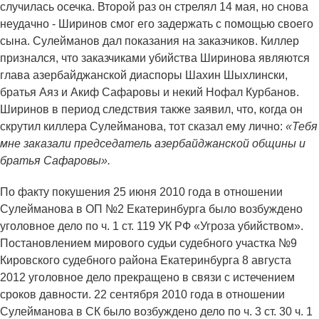
случилась осечка. Второй раз он стрелял 14 мая, но снова
неудачно - Ширинов смог его задержать с помощью своего
сына. Сулейманов дал показания на заказчиков. Киллер
признался, что заказчиками убийства Ширинова являются
глава азербайджанской диаспоры Шахин Шыхлински,
братья Аяз и Акиф Сафаровы и некий Нофал Курбанов.
Ширинов в период следствия также заявил, что, когда он
скрутил киллера Сулейманова, тот сказал ему лично:
«Тебя
мне заказали председатель азербайджанской общины и
братья Сафаровы».
По факту покушения 25 июня 2010 года в отношении
Сулейманова в ОП №2 Екатеринбурга было возбуждено
уголовное дело по ч. 1 ст. 119 УК РФ «Угроза убийством».
Постановлением мирового судьи судебного участка №9
Кировского судебного района Екатеринбурга 8 августа
2012 уголовное дело прекращено в связи с истечением
сроков давности. 22 сентября 2010 года в отношении
Сулейманова в СК было возбуждено дело по ч. 3 ст. 30 ч. 1