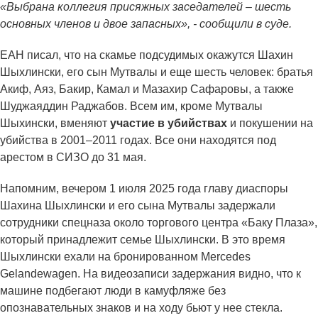
«Выбрана коллегия присяжных заседателей – шесть
основных членов и двое запасных», - сообщили в суде.
ЕАН писал, что на скамье подсудимых окажутся Шахин
Шыхлински, его сын Мутвалы и еще шесть человек: братья
Акиф, Аяз, Бакир, Камал и Мазахир Сафаровы, а также
Шуджаяддин Раджабов. Всем им, кроме Мутвалы
Шыхински, вменяют
участие в убийствах
и покушении на
убийства в 2001–2011 годах. Все они находятся под
арестом в СИЗО до 31 мая.
Напомним, вечером 1 июля 2025 года главу диаспоры
Шахина Шыхлински и его сына Мутвалы задержали
сотрудники спецназа около торгового центра «Баку Плаза»,
который принадлежит семье Шыхлински. В это время
Шыхлински ехали на бронированном Mercedes
Gelandewagen. На видеозаписи задержания видно, что к
машине подбегают люди в камуфляже без
опознавательных знаков и на ходу бьют у нее стекла.