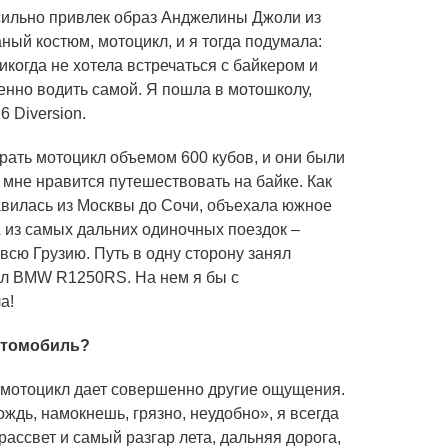
 сильно привлек образ Анджелины Джоли из
ый костюм, мотоцикл, и я тогда подумала:
никогда не хотела встречаться с байкером и
енно водить самой. Я пошла в мотошколу,
 Diversion.
рать мотоцикл объемом 600 кубов, и они были
 мне нравится путешествовать на байке. Как
равилась из Москвы до Сочи, объехала южное
А из самых дальних одиночных поездок –
всю Грузию. Путь в одну сторону занял
икл BMW R1250RS. На нем я бы с
а!
втомобиль?
 мотоцикл дает совершенно другие ощущения.
ождь, намокнешь, грязно, неудобно», я всегда
рассвет и самый разгар лета, дальняя дорога,