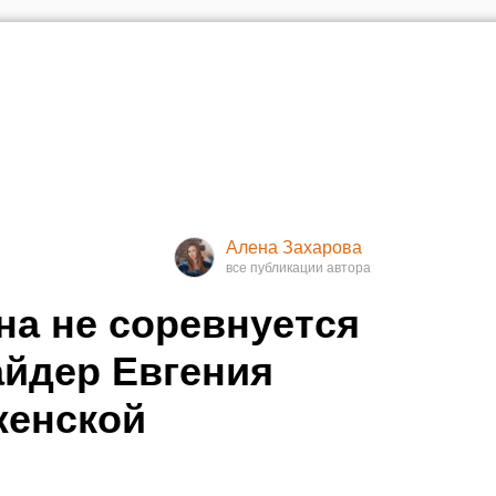
Алена Захарова
а не соревнуется
айдер Евгения
женской