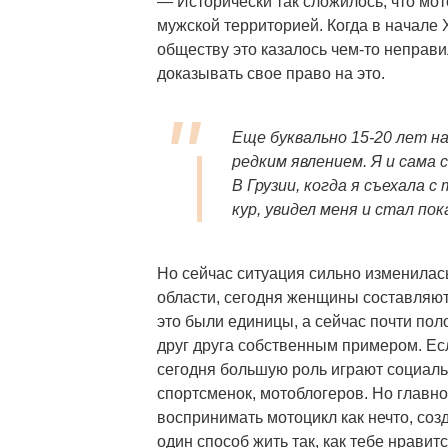
— Исторически так сложилось, что мо
мужской территорией. Когда в начале 
обществу это казалось чем-то неправ
доказывать свое право на это.
Еще буквально 15-20 лет н
редким явлением. Я и сама 
В Грузии, когда я съехала 
кур, увидел меня и стал по
Но сейчас ситуация сильно изменилас
области, сегодня женщины составляют
это были единицы, а сейчас почти по
друг друга собственным примером. Ес
сегодня большую роль играют социаль
спортсменок, мотоблогеров. Но глав
воспринимать мотоцикл как нечто, соз
один способ жить так, как тебе нравит