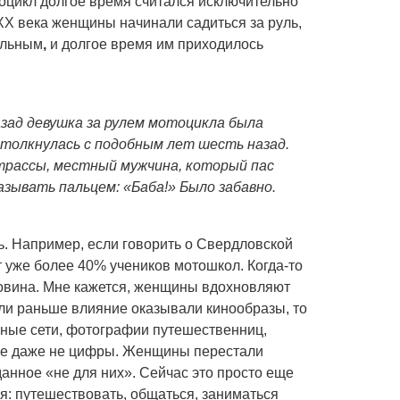
тоцикл долгое время считался исключительно
ХХ века женщины начинали садиться за руль,
ильным
,
и долгое время им приходилось
азад девушка за рулем мотоцикла была
столкнулась с подобным лет шесть назад.
с трассы, местный мужчина, который пас
казывать пальцем: «Баба!» Было забавно.
ь. Например, если говорить о Свердловской
 уже более 40% учеников мотошкол. Когда-то
ловина. Мне кажется, женщины вдохновляют
ли раньше влияние оказывали кинообразы, то
ные сети, фотографии путешественниц,
ное даже не цифры. Женщины перестали
данное «не для них». Сейчас это просто еще
ся: путешествовать, общаться, заниматься