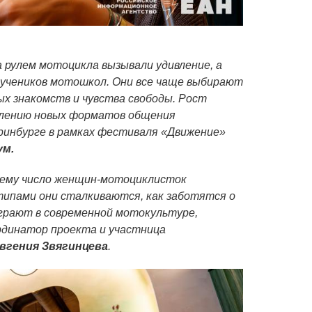
 рулем мотоцикла вызывали удивление, а
 учеников мотошкол. Они все чаще выбирают
ых знакомств и чувства свободы. Рост
влению новых форматов общения
ринбурге в рамках фестиваля «Движение»
ум.
очему число женщин-мотоциклисток
типами они сталкиваются, как заботятся о
играют в современной мотокультуре,
рдинатор проекта и участница
вгения Звягинцева
.