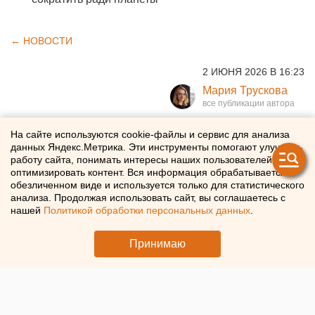
← НОВОСТИ
2 ИЮНЯ 2026 В 16:23
Мария Трускова
УБРиР и свердловское
На сайте используются cookie-файлы и сервис для анализа
данных Яндекс.Метрика. Эти инструменты помогают улучшать
министерство образования
работу сайта, понимать интересы наших пользователей и
оптимизировать контент. Вся информация обрабатывается в
подписали соглашение о
обезличенном виде и используется только для статистического
анализа. Продолжая использовать сайт, вы соглашаетесь с
сотрудничестве
нашей
Политикой обработки персональных данных
.
УБРиР и свердловский минобр договорились о
Принимаю
сотрудничестве