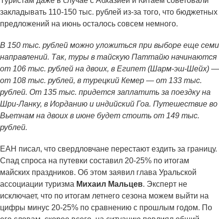
Туристам даже в случае с Абхазией и Китаем советовали
закладывать 110-150 тыс. рублей из-за того, что бюджетных
предложений на июнь осталось совсем немного.
В 150 тыс. рублей можно уложиться при выборе еще семи
направлений. Так, туры в тайскую Паттайю начинаются
от 106 тыс. рублей на двоих, в Египет (Шарм-эш-Шейх) —
от 108 тыс. рублей, в турецкий Кемер — от 133 тыс.
рублей. От 135 тыс. придется заплатить за поездку на
Шри-Ланку, в Иорданию и индийский Гоа. Путешествие во
Вьетнам на двоих в июне будет стоить от 149 тыс.
рублей.
ЕАН писал, что свердловчане перестают ездить за границу.
Спад спроса на путевки составил 20-25% по итогам
майских праздников. Об этом заявил глава Уральской
ассоциации туризма
Михаил Мальцев
. Эксперт не
исключает, что по итогам летнего сезона можем выйти на
цифры минус 20-25% по сравнению с прошлым годом. По