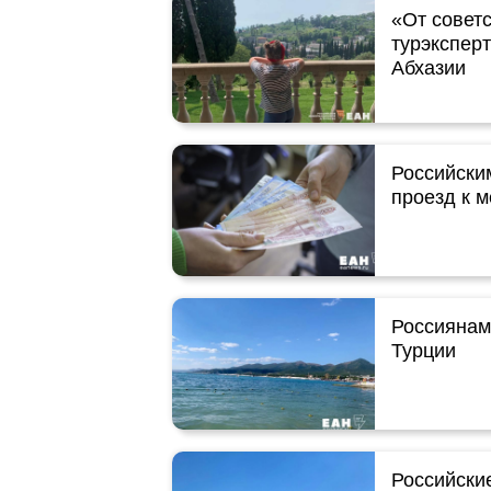
«От совет
турэкспер
Абхазии
Российски
проезд к м
Россиянам
Турции
Российски