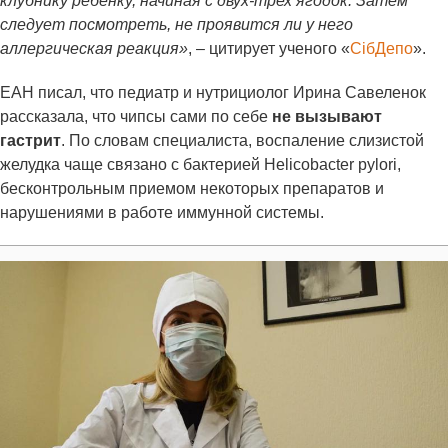
клубнику ребенку, начиная с двух-трех ягодок. Затем
следует посмотреть, не проявится ли у него
аллергическая реакция»
, – цитирует ученого «
СiбДепо
».
ЕАН писал, что педиатр и нутрициолог Ирина Савеленок
рассказала, что чипсы сами по себе
не вызывают
гастрит
. По словам специалиста, воспаление слизистой
желудка чаще связано с бактерией Helicobacter pylori,
бесконтрольным приемом некоторых препаратов и
нарушениями в работе иммунной системы.