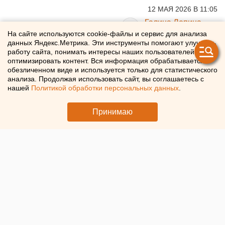
12 МАЯ 2026 В 11:05
Галина Лепина
На сайте используются cookie-файлы и сервис для анализа
данных Яндекс.Метрика. Эти инструменты помогают улучшать
У национализированного
работу сайта, понимать интересы наших пользователей и
оптимизировать контент. Вся информация обрабатывается в
челябинского «Арианта»
обезличенном виде и используется только для статистического
анализа. Продолжая использовать сайт, вы соглашаетесь с
сменился владелец
нашей
Политикой обработки персональных данных
.
Национализированная агрофирма «Ариант» перешла
Принимаю
под контроль новой структуры Россельхозбанка