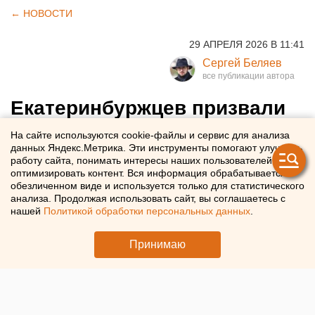
← НОВОСТИ
29 АПРЕЛЯ 2026 В 11:41
Сергей Беляев
Екатеринбуржцев призвали
не ходить в Шарташский
На сайте используются cookie-файлы и сервис для анализа
данных Яндекс.Метрика. Эти инструменты помогают улучшать
лесопарк
работу сайта, понимать интересы наших пользователей и
оптимизировать контент. Вся информация обрабатывается в
обезличенном виде и используется только для статистического
В Екатеринбурге ограничили доступ в Шарташский
анализа. Продолжая использовать сайт, вы соглашаетесь с
лесопарк из-за обработки от клещей
нашей
Политикой обработки персональных данных
.
Принимаю