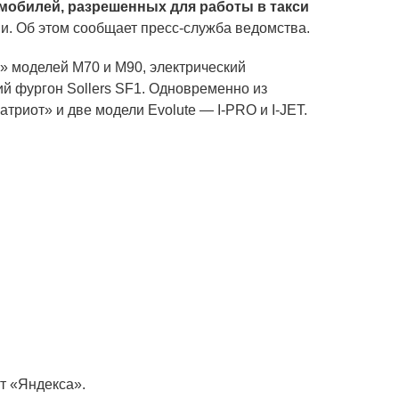
мобилей, разрешенных для работы в такси
ии. Об этом сообщает пресс-служба ведомства.
» моделей М70 и М90, электрический
ий фургон Sollers SF1. Одновременно из
триот» и две модели Evolute — I-PRO и I-JET.
т «Яндекса».