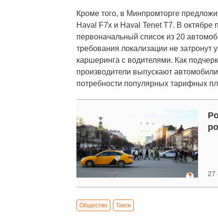
Кроме того, в Минпромторге предложили
Haval F7x и Haval Tenet Т7. В октябр
первоначальный список из 20 автомоби
требования локализации не затронут
каршеринга с водителями. Как подчер
производители выпускают автомобили 
потребности популярных тарифных пл
Ро
ро
27
Общество
Такси