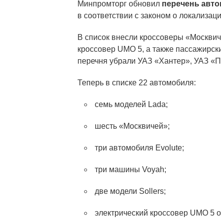
Минпромторг обновил
перечень авто
в соответствии с законом о локализац
В список внесли кроссоверы «Москвич
кроссовер UMO 5, а также пассажирск
перечня убрали УАЗ «Хантер», УАЗ «Па
Теперь в списке 22 автомобиля:
семь моделей Lada;
шесть «Москвичей»;
три автомобиля Evolute;
три машины Voyah;
две модели Sollers;
электрический кроссовер UMO 5 о