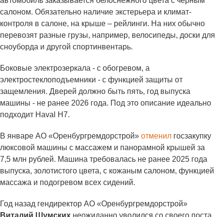
автомобиль заказывается белоснежного цвета с черным
салоном. Обязательно наличие экстерьера и климат-
контроля в салоне, на крыше – рейлинги. На них обычно
перевозят разные грузы, например, велосипеды, доски для
сноуборда и другой спортинвентарь.
Боковые электрозеркала - с обогревом, а
электростеклоподъемники - с функцией защиты от
защемления. Дверей должно быть пять, год выпуска
машины - не ранее 2026 года. Под это описание идеально
подходит Haval H7.
В январе АО «Оренбургремдорстрой»
отменил
госзакупку
люксовой машины с массажем и панорамной крышей за
7,5 млн рублей. Машина требовалась не ранее 2025 года
выпуска, золотистого цвета, с кожаным салоном, функцией
массажа и подогревом всех сидений.
Год назад гендиректор АО «Оренбургремдорстрой»
Виталий Шумских
неожиданно уволился со своего поста.