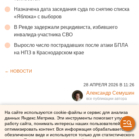
Назначена дата заседания суда по снятию списка
«Яблока» с выборов
В Ревде задержали рецидивиста, избившего
инвалида-участника СВО
Выросло число пострадавших после атаки БПЛА
на НПЗ в Краснодарском крае
← НОВОСТИ
28 АПРЕЛЯ 2026 В 11:26
Александр Семушин
«Поющие автобусы»
На сайте используются cookie-файлы и сервис для анализа
данных Яндекс.Метрика. Эти инструменты помогают улучшать
запустят в Салехарде
работу сайта, понимать интересы наших пользователей и
оптимизировать контент. Вся информация обрабатывается в
обезличенном виде и используется только для статистического
Военные песни прозвучат в автобусах Салехарда