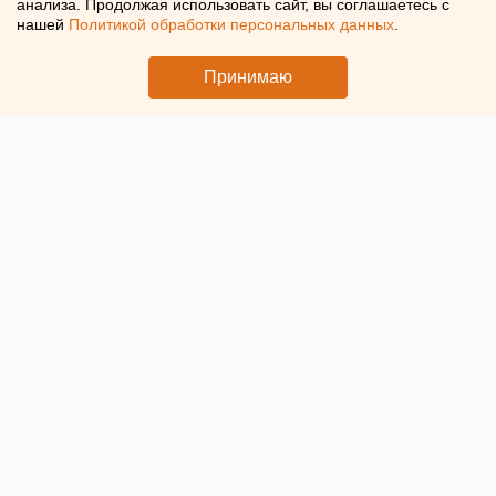
анализа. Продолжая использовать сайт, вы соглашаетесь с
нашей
Политикой обработки персональных данных
.
Принимаю
© ЕАН. Ветераны
В Салехарде ко Дню Победы по
городским маршрутам
выйдут «поющие автобусы».
Акция приурочена к 81-й
годовщине Победы в Великой Отечественной войне,