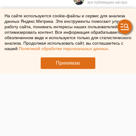
Путину доложили о создании
На сайте используются cookie-файлы и сервис для анализа
данных Яндекс.Метрика. Эти инструменты помогают улучшать
высокоскоростного поезда в
работу сайта, понимать интересы наших пользователей и
оптимизировать контент. Вся информация обрабатывается в
Свердловской области
обезличенном виде и используется только для статистического
анализа. Продолжая использовать сайт, вы соглашаетесь с
нашей
Политикой обработки персональных данных
.
Глава Минтранса рассказал Путину о степени
готовности высокоскоростного поезда в Свердловской
Принимаю
области