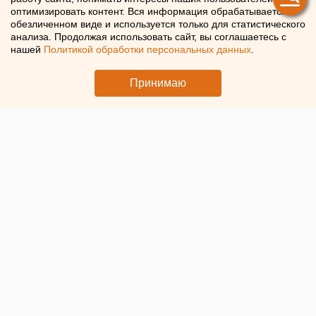
оптимизировать контент. Вся информация обрабатывается в
обезличенном виде и используется только для статистического
анализа. Продолжая использовать сайт, вы соглашаетесь с
нашей
Политикой обработки персональных данных
.
Принимаю
© Telegram-канал Евгения Пригожина
Дмитрия Уткина
с позывным
Вагнер
, по которому
получила название известная ЧВК, похоронят на
Центральном мемориальном кладбище в Мытищах.