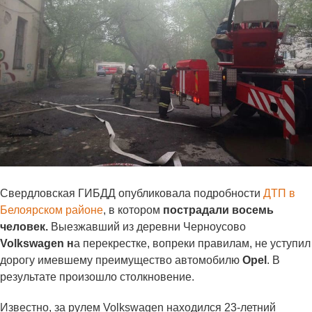
Свердловская ГИБДД опубликовала подробности
ДТП в
Белоярском районе
, в котором
пострадали восемь
человек.
Выезжавший из деревни Черноусово
Volkswagen н
а перекрестке, вопреки правилам, не уступил
дорогу имевшему преимущество автомобилю
Opel
. В
результате произошло столкновение.
Известно, за рулем Volkswagen находился 23-летний