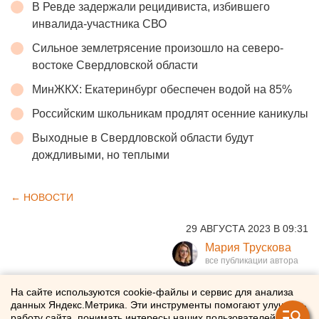
В Ревде задержали рецидивиста, избившего
инвалида-участника СВО
Сильное землетрясение произошло на северо-
востоке Свердловской области
МинЖКХ: Екатеринбург обеспечен водой на 85%
Российским школьникам продлят осенние каникулы
Выходные в Свердловской области будут
дождливыми, но теплыми
← НОВОСТИ
29 АВГУСТА 2023 В 09:31
Мария Трускова
"Вагнера" Дмитрия Уткина
На сайте используются cookie-файлы и сервис для анализа
данных Яндекс.Метрика. Эти инструменты помогают улучшать
похоронят в Мытищах
работу сайта, понимать интересы наших пользователей и