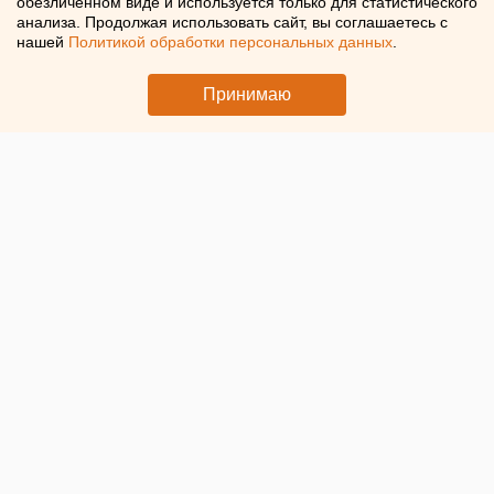
обезличенном виде и используется только для статистического
анализа. Продолжая использовать сайт, вы соглашаетесь с
нашей
Политикой обработки персональных данных
.
В Ирбите эвакуировали 10 человек из-за паводка
Принимаю
© Пресс-служба администрации Ирбитского МО.
Затопленный Ирбит
В Ирбите
10 человек эвакуировали
из-за паводка. Об