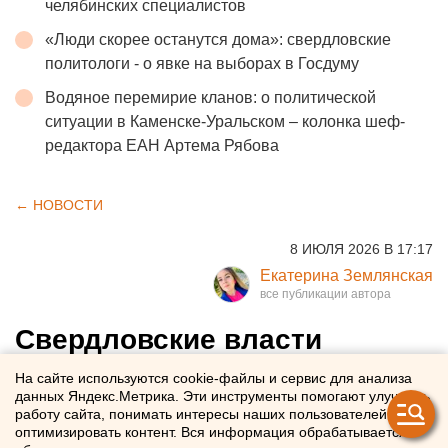
челябинских специалистов
«Люди скорее останутся дома»: свердловские
политологи - о явке на выборах в Госдуму
Водяное перемирие кланов: о политической
ситуации в Каменске-Уральском – колонка шеф-
редактора ЕАН Артема Рябова
← НОВОСТИ
8 ИЮЛЯ 2026 В 17:17
Екатерина Землянская
Свердловские власти
заявили об эвакуации 10
На сайте используются cookie-файлы и сервис для анализа
данных Яндекс.Метрика. Эти инструменты помогают улучшать
жителей Ирбита из-за
работу сайта, понимать интересы наших пользователей и
паводка
оптимизировать контент. Вся информация обрабатывается в